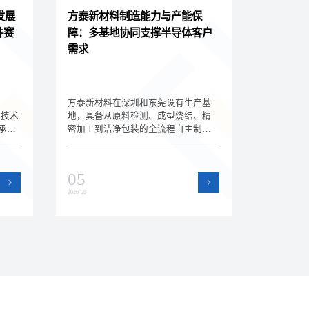
发展
方泰新材料制造能力与产能保
件赛
障：多基地协同支撑半导体客户
需求
方泰新材料在深圳和东莞设有生产基
新技术
地，具备从原料检测、成型烧结、精
承载
密加工到洁净包装的全流程自主制造
赛
能力。双基地协同运作提升了产能弹
、技
性和交付保障能力，为半导体设备客
户的批量订单和紧急需求提供支持。
05
2026-08