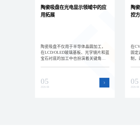
陶瓷吸盘在光电显示领域中的应
陶瓷
用拓展
控方
陶瓷吸盘不仅用于半导体晶圆加工，
在C
在LCD/OLED玻璃基板、光学镜片和蓝
固定
宝石衬底的加工中也扮演着关键角
制，
色。深圳方泰新材料为您解析陶瓷吸
温控
盘在光电显示领域的新应用场景和选
析静
型差异，拓展核心产品的应用边界。
和选
05
05
效的
2026-08
2026-08