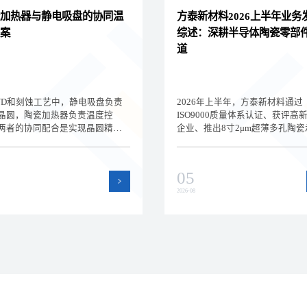
加热器与静电吸盘的协同温
方泰新材料2026上半年业务
案
综述：深耕半导体陶瓷零部
道
VD和刻蚀工艺中，静电吸盘负责
2026年上半年，方泰新材料通过
晶圆，陶瓷加热器负责温度控
ISO9000质量体系认证、获评高
两者的协同配合是实现晶圆精密
企业、推出8寸2μm超薄多孔陶瓷
的关键。深圳方泰新材料为您解
盘，持续深耕半导体陶瓷零部件
电吸盘与陶瓷加热器的集成方案
道。本文回顾上半年公司在品质
型要点，帮助设备工程师设计高
术和产品方面的进展。
05
晶圆温控系统。
2026-08