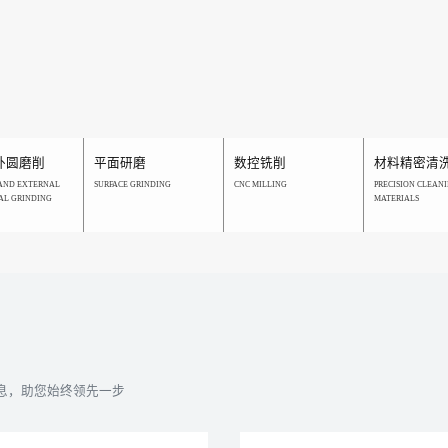
外圆磨削
平面研磨
数控铣削
材料精密清
AND EXTERNAL
SURFACE GRINDING
CNC MILLING
PRECISION CLEANI
AL GRINDING
MATERIALS
息，助您始终领先一步