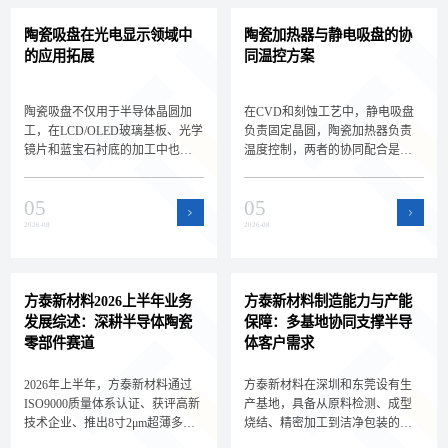
陶瓷吸盘在光电显示领域中
陶瓷加热器与静电吸盘的协
的应用拓展
同温控方案
陶瓷吸盘不仅用于半导体晶圆加
在CVD和刻蚀工艺中，静电吸盘
工，在LCD/OLED玻璃基板、光学
负责固定晶圆，陶瓷加热器负责
镜片和蓝宝石衬底的加工中也扮
温度控制，两者的协同配合是实
演着关键角色。深圳方泰新材料
现晶圆精密温控的关键。深圳方
为您解析陶瓷吸盘在光电显示领
泰新材料为您解析静电吸盘与陶
05
05
域的新应用场景和选型差异，拓
瓷加热器的集成方案和选型要
展核心产品的应用边界。
点，帮助设备工程师设计高效的
2026-08
2026-08
晶圆温控系统。
方泰新材料2026上半年业务
方泰新材料制造能力与产能
发展综述：深耕半导体陶瓷
保障：多基地协同支撑半导
零部件赛道
体客户需求
2026年上半年，方泰新材料通过
方泰新材料在深圳和东莞设有生
ISO9000质量体系认证、获评高新
产基地，具备从原料检测、成型
技术企业、推出8寸2μm超薄多孔
烧结、精密加工到洁净包装的全
陶瓷承载盘，持续深耕半导体陶
流程自主制造能力。双基地协同