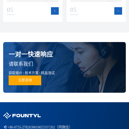
瓷零部件赛道。本文回顾上半年
运作提升了产能弹性和交付保障
05
05
公司在品质、技术和产品方面的
能力，为半导体设备客户的批量
进展。
订单和紧急需求提供支持。
2026-08
2026-08
一对一快速响应
请联系我们
获取报价 | 技术方案 | 样品测试
立即咨询
+86-0755-27826396
18025357262（同微信）