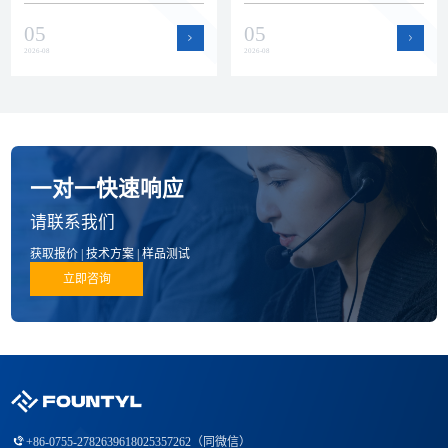
瓷零部件赛道。本文回顾上半年
运作提升了产能弹性和交付保障
05
05
公司在品质、技术和产品方面的
能力，为半导体设备客户的批量
进展。
订单和紧急需求提供支持。
2026-08
2026-08
一对一快速响应
请联系我们
获取报价 | 技术方案 | 样品测试
立即咨询
+86-0755-27826396
18025357262（同微信）