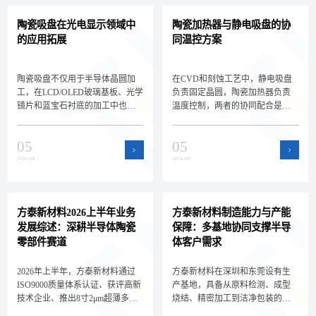
陶瓷吸盘在光电显示领域中
陶瓷加热器与静电吸盘的协
的应用拓展
同温控方案
陶瓷吸盘不仅用于半导体晶圆加
在CVD和刻蚀工艺中，静电吸盘
工，在LCD/OLED玻璃基板、光学
负责固定晶圆，陶瓷加热器负责
镜片和蓝宝石衬底的加工中也扮
温度控制，两者的协同配合是实
演着关键角色。深圳方泰新材料
现晶圆精密温控的关键。深圳方
为您解析陶瓷吸盘在光电显示领
泰新材料为您解析静电吸盘与陶
05
05
域的新应用场景和选型差异，拓
瓷加热器的集成方案和选型要
展核心产品的应用边界。
点，帮助设备工程师设计高效的
2026-08
2026-08
晶圆温控系统。
方泰新材料2026上半年业务
方泰新材料制造能力与产能
发展综述：深耕半导体陶瓷
保障：多基地协同支撑半导
零部件赛道
体客户需求
2026年上半年，方泰新材料通过
方泰新材料在深圳和东莞设有生
ISO9000质量体系认证、获评高新
产基地，具备从原料检测、成型
技术企业、推出8寸2μm超薄多孔
烧结、精密加工到洁净包装的全
陶瓷承载盘，持续深耕半导体陶
流程自主制造能力。双基地协同