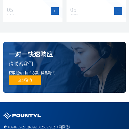
瓷零部件赛道。本文回顾上半年
运作提升了产能弹性和交付保障
05
05
公司在品质、技术和产品方面的
能力，为半导体设备客户的批量
进展。
订单和紧急需求提供支持。
2026-08
2026-08
一对一快速响应
请联系我们
获取报价 | 技术方案 | 样品测试
立即咨询
+86-0755-27826396
18025357262（同微信）