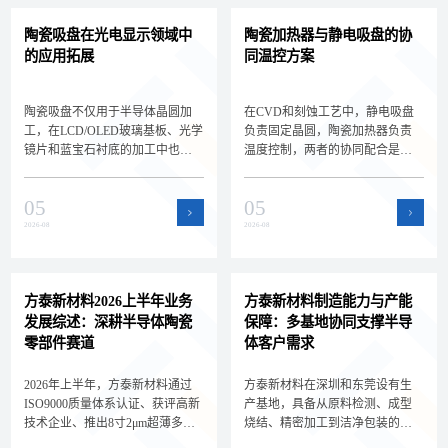
陶瓷吸盘在光电显示领域中
陶瓷加热器与静电吸盘的协
的应用拓展
同温控方案
陶瓷吸盘不仅用于半导体晶圆加
在CVD和刻蚀工艺中，静电吸盘
工，在LCD/OLED玻璃基板、光学
负责固定晶圆，陶瓷加热器负责
镜片和蓝宝石衬底的加工中也扮
温度控制，两者的协同配合是实
演着关键角色。深圳方泰新材料
现晶圆精密温控的关键。深圳方
为您解析陶瓷吸盘在光电显示领
泰新材料为您解析静电吸盘与陶
05
05
域的新应用场景和选型差异，拓
瓷加热器的集成方案和选型要
展核心产品的应用边界。
点，帮助设备工程师设计高效的
2026-08
2026-08
晶圆温控系统。
方泰新材料2026上半年业务
方泰新材料制造能力与产能
发展综述：深耕半导体陶瓷
保障：多基地协同支撑半导
零部件赛道
体客户需求
2026年上半年，方泰新材料通过
方泰新材料在深圳和东莞设有生
ISO9000质量体系认证、获评高新
产基地，具备从原料检测、成型
技术企业、推出8寸2μm超薄多孔
烧结、精密加工到洁净包装的全
陶瓷承载盘，持续深耕半导体陶
流程自主制造能力。双基地协同