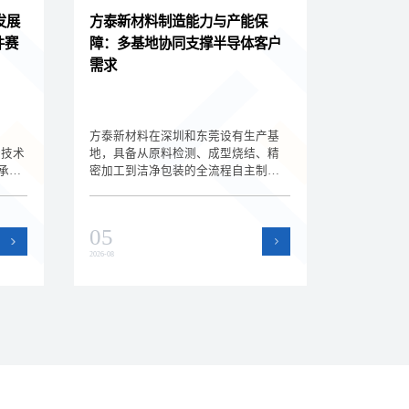
发展
方泰新材料制造能力与产能保
件赛
障：多基地协同支撑半导体客户
需求
方泰新材料在深圳和东莞设有生产基
新技术
地，具备从原料检测、成型烧结、精
承载
密加工到洁净包装的全流程自主制造
赛
能力。双基地协同运作提升了产能弹
、技
性和交付保障能力，为半导体设备客
户的批量订单和紧急需求提供支持。
05
2026-08