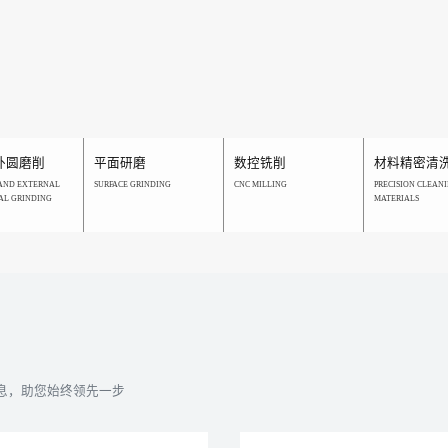
外圆磨削
平面研磨
数控铣削
材料精密清
AND EXTERNAL
SURFACE GRINDING
CNC MILLING
PRECISION CLEANI
AL GRINDING
MATERIALS
息，助您始终领先一步