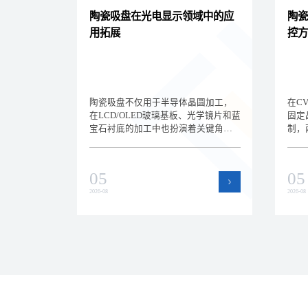
陶瓷吸盘在光电显示领域中的应
陶瓷
用拓展
控方
陶瓷吸盘不仅用于半导体晶圆加工，
在C
在LCD/OLED玻璃基板、光学镜片和蓝
固定
宝石衬底的加工中也扮演着关键角
制，
色。深圳方泰新材料为您解析陶瓷吸
温控
盘在光电显示领域的新应用场景和选
析静
型差异，拓展核心产品的应用边界。
和选
05
05
效的
2026-08
2026-08