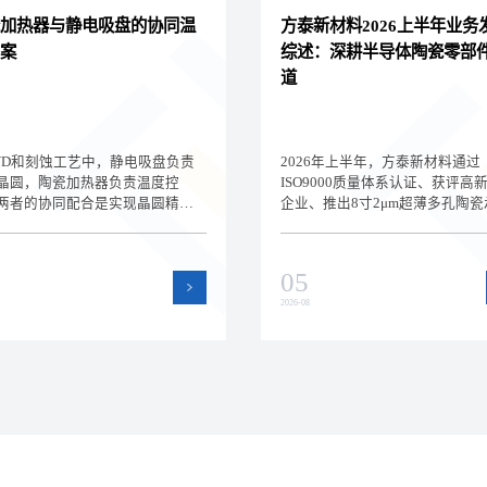
加热器与静电吸盘的协同温
方泰新材料2026上半年业务
案
综述：深耕半导体陶瓷零部
道
VD和刻蚀工艺中，静电吸盘负责
2026年上半年，方泰新材料通过
晶圆，陶瓷加热器负责温度控
ISO9000质量体系认证、获评高
两者的协同配合是实现晶圆精密
企业、推出8寸2μm超薄多孔陶瓷
的关键。深圳方泰新材料为您解
盘，持续深耕半导体陶瓷零部件
电吸盘与陶瓷加热器的集成方案
道。本文回顾上半年公司在品质
型要点，帮助设备工程师设计高
术和产品方面的进展。
05
晶圆温控系统。
2026-08