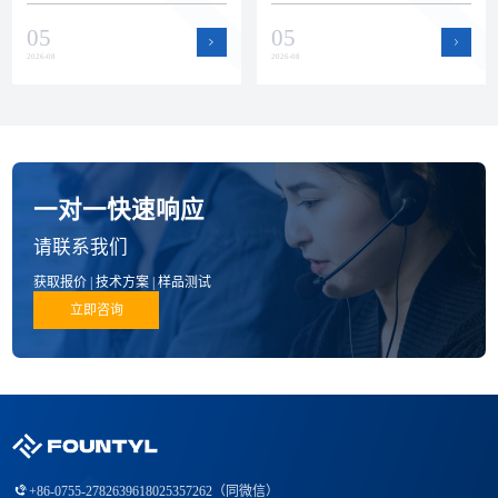
瓷零部件赛道。本文回顾上半年
运作提升了产能弹性和交付保障
05
05
公司在品质、技术和产品方面的
能力，为半导体设备客户的批量
进展。
订单和紧急需求提供支持。
2026-08
2026-08
一对一快速响应
请联系我们
获取报价 | 技术方案 | 样品测试
立即咨询
+86-0755-27826396
18025357262（同微信）