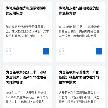
陶瓷吸盘在光电显示领域中
陶瓷加热器与静电吸盘的协
的应用拓展
同温控方案
陶瓷吸盘不仅用于半导体晶圆加
在CVD和刻蚀工艺中，静电吸盘
工，在LCD/OLED玻璃基板、光学
负责固定晶圆，陶瓷加热器负责
镜片和蓝宝石衬底的加工中也扮
温度控制，两者的协同配合是实
演着关键角色。深圳方泰新材料
现晶圆精密温控的关键。深圳方
为您解析陶瓷吸盘在光电显示领
泰新材料为您解析静电吸盘与陶
05
05
域的新应用场景和选型差异，拓
瓷加热器的集成方案和选型要
展核心产品的应用边界。
点，帮助设备工程师设计高效的
2026-08
2026-08
晶圆温控系统。
方泰新材料2026上半年业务
方泰新材料制造能力与产能
发展综述：深耕半导体陶瓷
保障：多基地协同支撑半导
零部件赛道
体客户需求
2026年上半年，方泰新材料通过
方泰新材料在深圳和东莞设有生
ISO9000质量体系认证、获评高新
产基地，具备从原料检测、成型
技术企业、推出8寸2μm超薄多孔
烧结、精密加工到洁净包装的全
陶瓷承载盘，持续深耕半导体陶
流程自主制造能力。双基地协同